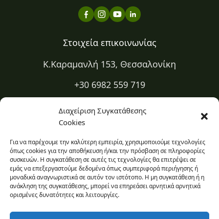
Στοιχεία επικοινωνίας
Κ.Καραμανλή 153, Θεσσαλονίκη
+30 6982 559 719
+30 2310 334 883
Διαχείριση Συγκατάθεσης
Cookies
kapa@kapadiatrofi.gr
Για να παρέχουμε την καλύτερη εμπειρία, χρησιμοποιούμε τεχνολογίες
Είμαι online 24/7
όπως cookies για την αποθήκευση ή/και την πρόσβαση σε πληροφορίες
συσκευών. Η συγκατάθεση σε αυτές τις τεχνολογίες θα επιτρέψει σε
εμάς να επεξεργαστούμε δεδομένα όπως συμπεριφορά περιήγησης ή
Ο χώρος σου
μοναδικά αναγνωριστικά σε αυτόν τον ιστότοπο. Η μη συγκατάθεση ή η
ανάκληση της συγκατάθεσης, μπορεί να επηρεάσει αρνητικά αρνητικά
Πρόσβαση στο εβδομαδιαίο πρόγραμμα και ιστορικό σου.
ορισμένες δυνατότητες και λειτουργίες.
Σύνδεση στο προφίλ σου