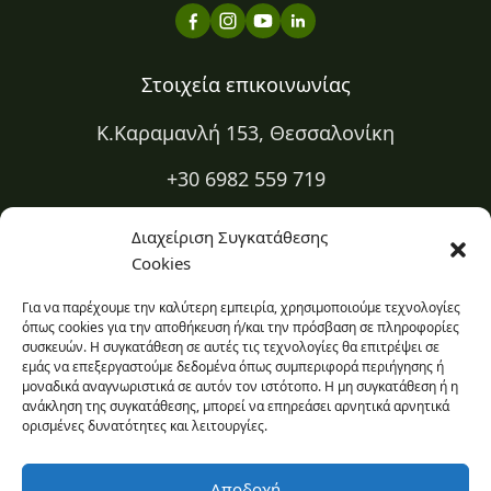
Στοιχεία επικοινωνίας
Κ.Καραμανλή 153, Θεσσαλονίκη
+30 6982 559 719
+30 2310 334 883
Διαχείριση Συγκατάθεσης
Cookies
kapa@kapadiatrofi.gr
Για να παρέχουμε την καλύτερη εμπειρία, χρησιμοποιούμε τεχνολογίες
Είμαι online 24/7
όπως cookies για την αποθήκευση ή/και την πρόσβαση σε πληροφορίες
συσκευών. Η συγκατάθεση σε αυτές τις τεχνολογίες θα επιτρέψει σε
εμάς να επεξεργαστούμε δεδομένα όπως συμπεριφορά περιήγησης ή
Ο χώρος σου
μοναδικά αναγνωριστικά σε αυτόν τον ιστότοπο. Η μη συγκατάθεση ή η
ανάκληση της συγκατάθεσης, μπορεί να επηρεάσει αρνητικά αρνητικά
Πρόσβαση στο εβδομαδιαίο πρόγραμμα και ιστορικό σου.
ορισμένες δυνατότητες και λειτουργίες.
Σύνδεση στο προφίλ σου
Αποδοχή