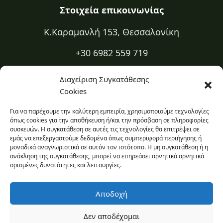
Στοιχεία επικοινωνίας
Κ.Καραμανλή 153, Θεσσαλονίκη
+30 6982 559 719
+30 2310 334 883
Διαχείριση Συγκατάθεσης
Cookies
kapa@kapadiatrofi.gr
Για να παρέχουμε την καλύτερη εμπειρία, χρησιμοποιούμε τεχνολογίες
Είμαι online 24/7
όπως cookies για την αποθήκευση ή/και την πρόσβαση σε πληροφορίες
συσκευών. Η συγκατάθεση σε αυτές τις τεχνολογίες θα επιτρέψει σε
εμάς να επεξεργαστούμε δεδομένα όπως συμπεριφορά περιήγησης ή
Ο χώρος σου
μοναδικά αναγνωριστικά σε αυτόν τον ιστότοπο. Η μη συγκατάθεση ή η
ανάκληση της συγκατάθεσης, μπορεί να επηρεάσει αρνητικά αρνητικά
Πρόσβαση στο εβδομαδιαίο πρόγραμμα και ιστορικό σου.
ορισμένες δυνατότητες και λειτουργίες.
Σύνδεση στο προφίλ σου
Αποδοχή
Δεν αποδέχομαι
© 2026 Κατερίνα Πασχαλίδου