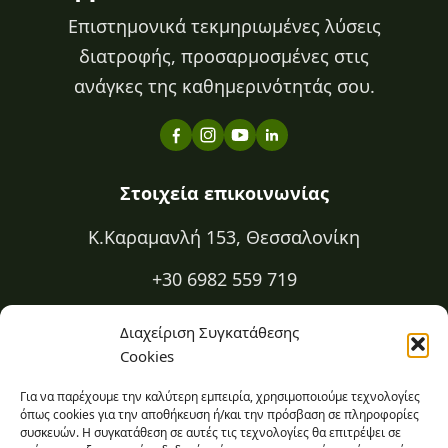
Επιστημονικά τεκμηριωμένες λύσεις
διατροφής, προσαρμοσμένες στις
ανάγκες της καθημερινότητάς σου.
Στοιχεία επικοινωνίας
Κ.Καραμανλή 153, Θεσσαλονίκη
+30 6982 559 719
+30 2310 334 883
Διαχείριση Συγκατάθεσης
Cookies
kapa@kapadiatrofi.gr
Για να παρέχουμε την καλύτερη εμπειρία, χρησιμοποιούμε τεχνολογίες
Είμαι online 24/7
όπως cookies για την αποθήκευση ή/και την πρόσβαση σε πληροφορίες
συσκευών. Η συγκατάθεση σε αυτές τις τεχνολογίες θα επιτρέψει σε