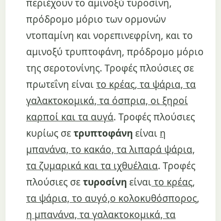
περιέχουν το αμινοξύ τυροσίνη,
πρόδρομο μόριο των ορμονών
ντοπαμίνη και νορεπινεφρίνη, και το
αμινοξύ τρυπτοφάνη, πρόδρομο μόριο
της σεροτονίνης. Τροφές πλούσιες σε
πρωτεΐνη είναι
το κρέας, τα ψάρια, τα
γαλακτοκομικά, τα όσπρια, οι ξηροί
καρποί και τα αυγά
. Τροφές πλούσιες
κυρίως σε
τρυπτοφάνη
είναι
η
μπανάνα, το κακάο, τα λιπαρά ψάρια,
τα ζυμαρικά και τα ιχθυέλαια
. Τροφές
πλούσιες σε
τυροσίνη
είναι
το κρέας,
τα ψάρια, το αυγό,ο κολοκυθόσπορος,
η μπανάνα, τα γαλακτοκομικά, τα