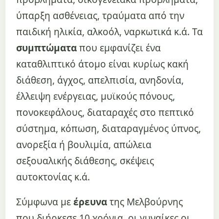
ύπαρξη ασθένειας, τραύματα από την
παιδική ηλικία, αλκοόλ, ναρκωτικά κ.ά. Τα
συμπτώματα
που εμφανίζει ένα
καταθλιπτικό άτομο είναι κυρίως κακή
διάθεση, άγχος, απελπισία, ανηδονία,
έλλειψη ενέργειας, μυϊκούς πόνους,
πονοκεφάλους, διαταραχές στο πεπτικό
σύστημα, κόπωση, διαταραγμένος ύπνος,
ανορεξία ή βουλιμία, απώλεια
σεξουαλικής διάθεσης, σκέψεις
αυτοκτονίας κ.ά.
Σύμφωνα με
έρευνα
της Μελβούρνης
που διήρκεσε 10 χρόνια, οι γυναίκες οι