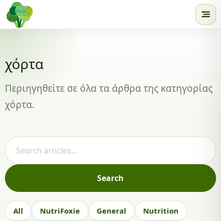
Skip to content
χόρτα
Περιηγηθείτε σε όλα τα άρθρα της κατηγορίας
χόρτα.
Search articles
Search
All
NutriFoxie
General
Nutrition