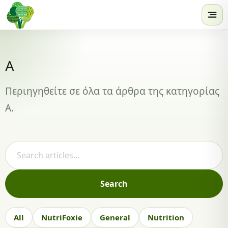
Skip to content
Α
Περιηγηθείτε σε όλα τα άρθρα της κατηγορίας
Α.
Search articles
Search
All
NutriFoxie
General
Nutrition