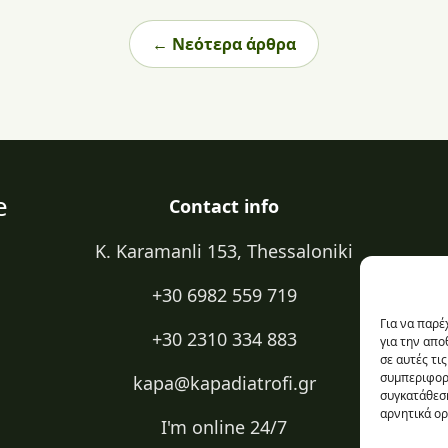
← Νεότερα άρθρα
e
Contact info
K. Karamanli 153, Thessaloniki
+30 6982 559 719
Για να παρέ
+30 2310 334 883
για την απ
σε αυτές τι
συμπεριφορά
kapa@kapadiatrofi.gr
συγκατάθεση
αρνητικά ορ
I'm online 24/7