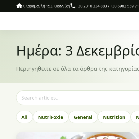
Skip to content
Κ.Καραμανλή 153, Θεσ/νίκη
+30 2310 334 883 / +30 6982 559 7
Ημέρα: 3 Δεκεμβρί
Περιηγηθείτε σε όλα τα άρθρα της κατηγορίας
Search articles
All
NutriFoxie
General
Nutrition
N