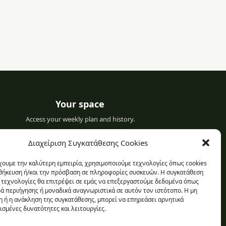
Your space
Access your weekly plan and history.
Sign in to your profile
Διαχείριση Συγκατάθεσης Cookies
χουμε την καλύτερη εμπειρία, χρησιμοποιούμε τεχνολογίες όπως cookies
οθήκευση ή/και την πρόσβαση σε πληροφορίες συσκευών. Η συγκατάθεση
ς τεχνολογίες θα επιτρέψει σε εμάς να επεξεργαστούμε δεδομένα όπως
 περιήγησης ή μοναδικά αναγνωριστικά σε αυτόν τον ιστότοπο. Η μη
 ή η ανάκληση της συγκατάθεσης, μπορεί να επηρεάσει αρνητικά
ισμένες δυνατότητες και λειτουργίες.