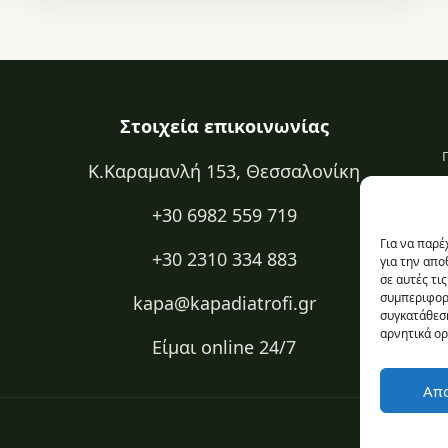
Στοιχεία επικοινωνίας
Κ.Καραμανλή 153, Θεσσαλονίκη
+30 6982 559 719
Για να παρέ
+30 2310 334 883
για την απ
σε αυτές τι
συμπεριφορά
kapa@kapadiatrofi.gr
συγκατάθεση
αρνητικά ορ
Είμαι online 24/7
Απ
Πολιτική 