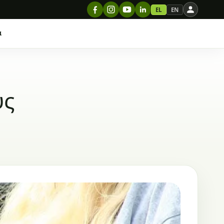
EL
EN
α
υς