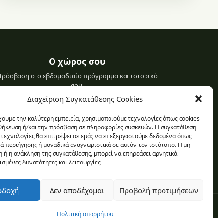
Ο χώρος σου
Πρόσβαση στο εβδομαδιαίο πρόγραμμα και ιστορικό
σου.
Διαχείριση Συγκατάθεσης Cookies
Σύνδεση στο προφίλ σου
χουμε την καλύτερη εμπειρία, χρησιμοποιούμε τεχνολογίες όπως cookies
οθήκευση ή/και την πρόσβαση σε πληροφορίες συσκευών. Η συγκατάθεση
ς τεχνολογίες θα επιτρέψει σε εμάς να επεξεργαστούμε δεδομένα όπως
 περιήγησης ή μοναδικά αναγνωριστικά σε αυτόν τον ιστότοπο. Η μη
 ή η ανάκληση της συγκατάθεσης, μπορεί να επηρεάσει αρνητικά
ισμένες δυνατότητες και λειτουργίες.
οδοχή
Δεν αποδέχομαι
Προβολή προτιμήσεων
απορρήτου
·
Πολιτική cookies
·
Διαχείριση συγκατάθεσης
Πολιτική απορρήτου