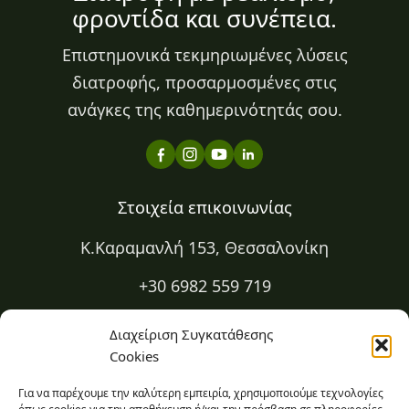
φροντίδα και συνέπεια.
Επιστημονικά τεκμηριωμένες λύσεις
διατροφής, προσαρμοσμένες στις
ανάγκες της καθημερινότητάς σου.
Στοιχεία επικοινωνίας
Κ.Καραμανλή 153, Θεσσαλονίκη
+30 6982 559 719
+30 2310 334 883
Διαχείριση Συγκατάθεσης
Cookies
kapa@kapadiatrofi.gr
Για να παρέχουμε την καλύτερη εμπειρία, χρησιμοποιούμε τεχνολογίες
Είμαι online 24/7