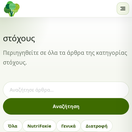
Skip to content
στόχους
Περιηγηθείτε σε όλα τα άρθρα της κατηγορίας
στόχους.
Αναζήτηση άρθρων
Αναζήτηση
Όλα
NutriFoxie
Γενικά
Διατροφή