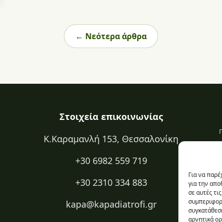
← Νεότερα άρθρα
Στοιχεία επικοινωνίας
Κ.Καραμανλή 153, Θεσσαλονίκη
+30 6982 559 719
Για να παρέ
+30 2310 334 883
για την απ
σε αυτές τι
συμπεριφορά
kapa@kapadiatrofi.gr
συγκατάθεση
αρνητικά ορ