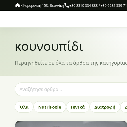
Skip to content
Κ.Καραμανλή 153, Θεσ/νίκη
+30 2310 334 883 / +30 6982 559 7
κουνουπίδι
Περιηγηθείτε σε όλα τα άρθρα της κατηγορία
Αναζήτηση άρθρων
Όλα
NutriFoxie
Γενικά
Διατροφή