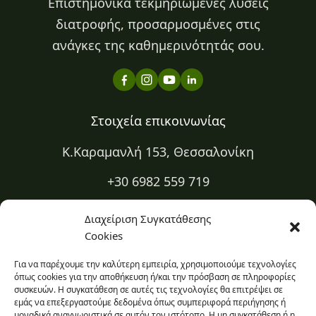
Επιστημονικά τεκμηριωμένες λύσεις
διατροφής, προσαρμοσμένες στις
ανάγκες της καθημερινότητάς σου.
Στοιχεία επικοινωνίας
Κ.Καραμανλή 153, Θεσσαλονίκη
+30 6982 559 719
+30 2310 334 883
Διαχείριση Συγκατάθεσης
Cookies
kapa@kapadiatrofi.gr
Για να παρέχουμε την καλύτερη εμπειρία, χρησιμοποιούμε τεχνολογίες
Είμαι online 24/7
όπως cookies για την αποθήκευση ή/και την πρόσβαση σε πληροφορίες
συσκευών. Η συγκατάθεση σε αυτές τις τεχνολογίες θα επιτρέψει σε
εμάς να επεξεργαστούμε δεδομένα όπως συμπεριφορά περιήγησης ή
Ο χώρος σου
μοναδικά αναγνωριστικά σε αυτόν τον ιστότοπο. Η μη συγκατάθεση ή η