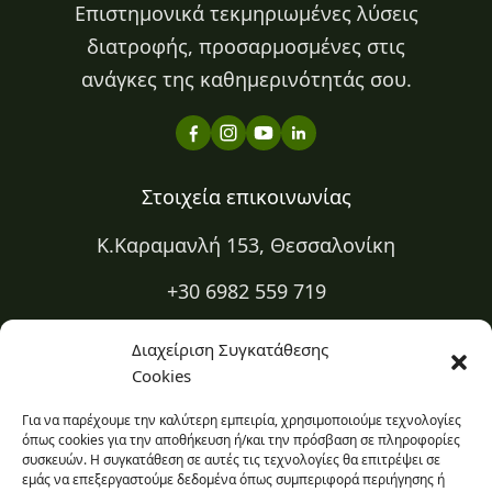
Επιστημονικά τεκμηριωμένες λύσεις
διατροφής, προσαρμοσμένες στις
ανάγκες της καθημερινότητάς σου.
Στοιχεία επικοινωνίας
Κ.Καραμανλή 153, Θεσσαλονίκη
+30 6982 559 719
+30 2310 334 883
Διαχείριση Συγκατάθεσης
Cookies
kapa@kapadiatrofi.gr
Για να παρέχουμε την καλύτερη εμπειρία, χρησιμοποιούμε τεχνολογίες
Είμαι online 24/7
όπως cookies για την αποθήκευση ή/και την πρόσβαση σε πληροφορίες
συσκευών. Η συγκατάθεση σε αυτές τις τεχνολογίες θα επιτρέψει σε
εμάς να επεξεργαστούμε δεδομένα όπως συμπεριφορά περιήγησης ή
Ο χώρος σου