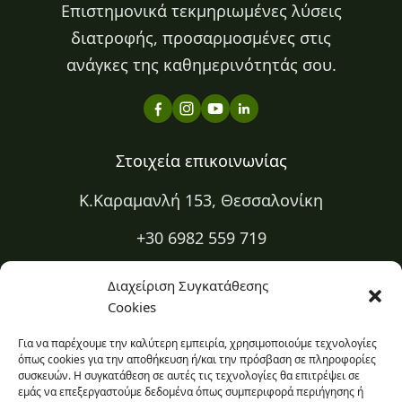
Επιστημονικά τεκμηριωμένες λύσεις
διατροφής, προσαρμοσμένες στις
ανάγκες της καθημερινότητάς σου.
Στοιχεία επικοινωνίας
Κ.Καραμανλή 153, Θεσσαλονίκη
+30 6982 559 719
+30 2310 334 883
Διαχείριση Συγκατάθεσης
Cookies
kapa@kapadiatrofi.gr
Για να παρέχουμε την καλύτερη εμπειρία, χρησιμοποιούμε τεχνολογίες
Είμαι online 24/7
όπως cookies για την αποθήκευση ή/και την πρόσβαση σε πληροφορίες
συσκευών. Η συγκατάθεση σε αυτές τις τεχνολογίες θα επιτρέψει σε
εμάς να επεξεργαστούμε δεδομένα όπως συμπεριφορά περιήγησης ή
Ο χώρος σου