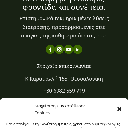
φροντίδα και συνέπεια.
Επιστημονικά τεκμηριωμένες λύσεις
διατροφής, προσαρμοσμένες στις
ανάγκες της καθημερινότητάς σου.
Στοιχεία επικοινωνίας
Κ.Καραμανλή 153, Θεσσαλονίκη
+30 6982 559 719
+30 2310 334 883
Διαχείριση Συγκατάθεσης
Cookies
kapa@kapadiatrofi.gr
Για να παρέχουμε την καλύτερη εμπειρία, χρησιμοποιούμε τεχνολογίες
Είμαι online 24/7