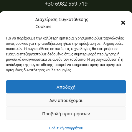
+30 6982 559 719
+30 2310 334 883
Διαχείριση Συγκατάθεσης
Cookies
kapa@kapadiatrofi.gr
Για να παρέχουμε την καλύτερη εμπειρία, χρησιμοποιούμε τεχνολογίες
Είμαι online 24/7
όπως cookies για την αποθήκευση ή/και την πρόσβαση σε πληροφορίες
συσκευών. Η συγκατάθεση σε αυτές τις τεχνολογίες θα επιτρέψει σε
εμάς να επεξεργαστούμε δεδομένα όπως συμπεριφορά περιήγησης ή
Ο χώρος σου
μοναδικά αναγνωριστικά σε αυτόν τον ιστότοπο. Η μη συγκατάθεση ή η
ανάκληση της συγκατάθεσης, μπορεί να επηρεάσει αρνητικά αρνητικά
Πρόσβαση στο εβδομαδιαίο πρόγραμμα και ιστορικό σου.
ορισμένες δυνατότητες και λειτουργίες.
Σύνδεση στο προφίλ σου
Αποδοχή
Δεν αποδέχομαι
© 2026 Κατερίνα Πασχαλίδου
Προβολή προτιμήσεων
Πολιτική απορρήτου
·
Πολιτική cookies
·
Διαχείριση συγκατάθεσης
Πολιτική απορρήτου