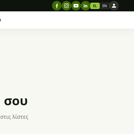
EL
EN
α
 σου
στις λίστες