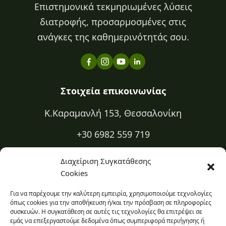
Επιστημονικά τεκμηριωμένες λύσεις
διατροφής, προσαρμοσμένες στις
ανάγκες της καθημερινότητάς σου.
Στοιχεία επικοινωνίας
Κ.Καραμανλή 153, Θεσσαλονίκη
+30 6982 559 719
+30 2310 334 883
Διαχείριση Συγκατάθεσης
Cookies
kapa@kapadiatrofi.gr
Για να παρέχουμε την καλύτερη εμπειρία, χρησιμοποιούμε τεχνολογίες
Είμαι online 24/7
όπως cookies για την αποθήκευση ή/και την πρόσβαση σε πληροφορίες
συσκευών. Η συγκατάθεση σε αυτές τις τεχνολογίες θα επιτρέψει σε
εμάς να επεξεργαστούμε δεδομένα όπως συμπεριφορά περιήγησης ή